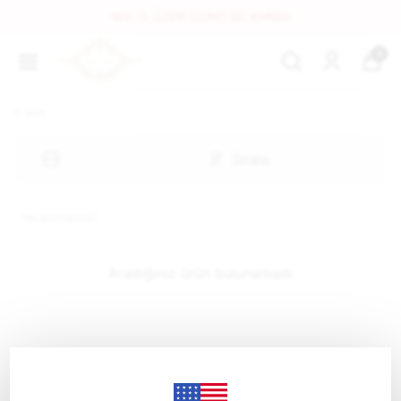
500 TL ÜZERI ÜCRETSIZ KARGO
0
0
ürün
Sırala
Aradığınız ürün bulunamadı